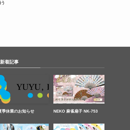
極う
新着記事
夏季休業のお知らせ
NEKO 麻雀扇子 NK-753