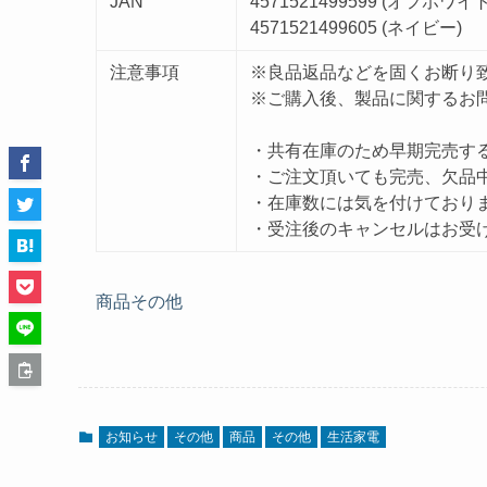
JAN
4571521499599 (オフホワイト
4571521499605 (ネイビー)
注意事項
※良品返品などを固くお断り
※ご購入後、製品に関するお
・共有在庫のため早期完売す
・ご注文頂いても完売、欠品
・在庫数には気を付けており
・受注後のキャンセルはお受
商品
その他
お知らせ
その他
商品
その他
生活家電