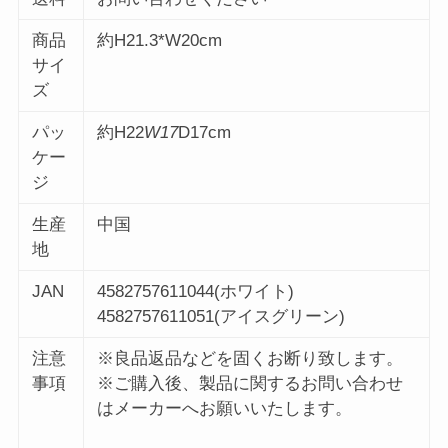
商品
約H21.3*W20cm
サイ
ズ
パッ
約H22
W17
D17cm
ケー
ジ
生産
中国
地
JAN
4582757611044(ホワイト)
4582757611051(アイスグリーン)
注意
※良品返品などを固くお断り致します。
事項
※ご購入後、製品に関するお問い合わせ
はメーカーへお願いいたします。