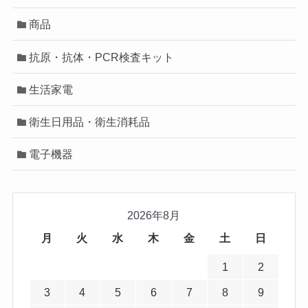
商品
抗原・抗体・PCR検査キット
生活家電
衛生日用品・衛生消耗品
電子機器
2026年8月
月
火
水
木
金
土
日
1
2
3
4
5
6
7
8
9