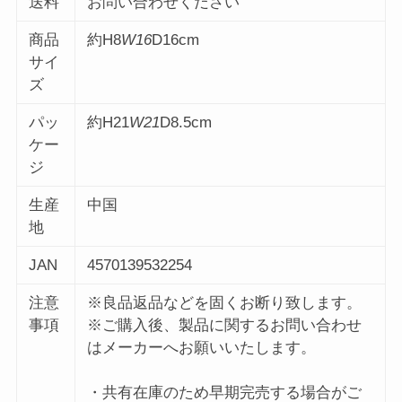
送料
お問い合わせください
商品
約H8
W16
D16cm
サイ
ズ
パッ
約H21
W21
D8.5cm
ケー
ジ
生産
中国
地
JAN
4570139532254
注意
※良品返品などを固くお断り致します。
事項
※ご購入後、製品に関するお問い合わせ
はメーカーへお願いいたします。
・共有在庫のため早期完売する場合がご