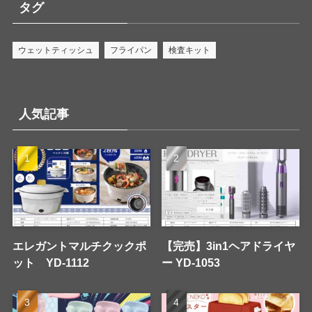
タグ
ウェットティッシュ
フライパン
検査キット
人気記事
エレガントマルチクックポ
【完売】3in1ヘアドライヤ
ット YD-1112
ー YD-1053