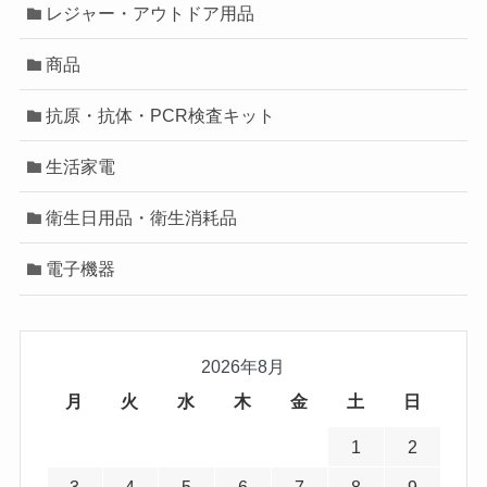
レジャー・アウトドア用品
商品
抗原・抗体・PCR検査キット
生活家電
衛生日用品・衛生消耗品
電子機器
2026年8月
月
火
水
木
金
土
日
1
2
3
4
5
6
7
8
9