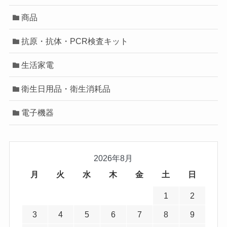
商品
抗原・抗体・PCR検査キット
生活家電
衛生日用品・衛生消耗品
電子機器
2026年8月
月
火
水
木
金
土
日
1
2
3
4
5
6
7
8
9