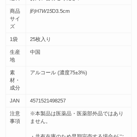
商品
約H7
W15
D3.5cm
サイ
ズ
1袋
25枚入り
生産
中国
地
素
アルコール (濃度75±3%)
材・
成分
JAN
4571521498257
注意
※本製品は医薬品・医薬部外品ではあり
事項
ません。
・共有在庫のため早期完売する場合がご