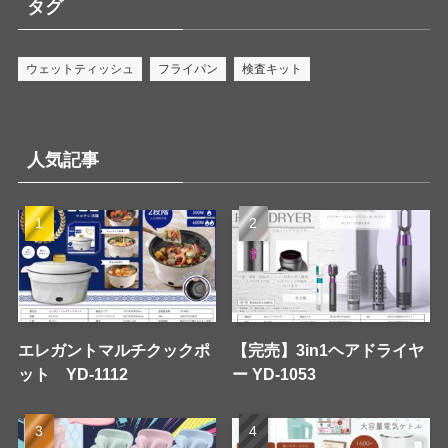
タグ
ウェットティッシュ
フライパン
検査キット
人気記事
エレガントマルチクックポ
【完売】3in1ヘアドライヤ
ット YD-1112
ー YD-1053