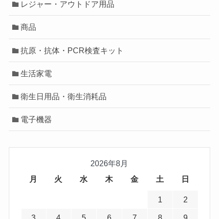
レジャー・アウトドア用品
商品
抗原・抗体・PCR検査キット
生活家電
衛生日用品・衛生消耗品
電子機器
2026年8月
月
火
水
木
金
土
日
1
2
3
4
5
6
7
8
9