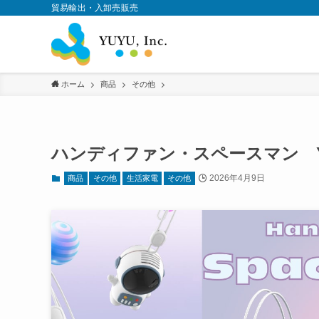
貿易輸出・入卸売販売
ホーム
商品
その他
ハンディファン・スペースマン YD
2026年4月9日
商品
その他
生活家電
その他