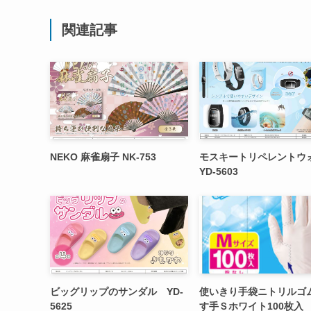
関連記事
NEKO 麻雀扇子 NK-753
モスキートリペレントウ
YD-5603
ビッグリップのサンダル YD-
使いきり手袋ニトリルゴ
5625
す手Ｓホワイト100枚入